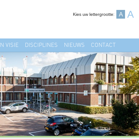
A
A
Kies uw lettergrootte:
N VISIE
DISCIPLINES
NIEUWS
CONTACT