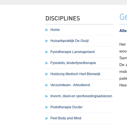
G
DISCIPLINES
Home
All
Huisartspraktijk De Gruijl
Het 
woo
Fysiotherapie Lansingerland
Same
Fysiokids, kinderfysiotherapie
De z
midd
Huidzorg Medisch Hart Bleiswijk
pati
Heef
Verzuimteam - Arbodienst
Invorm, dieet-en sportvoedingsadviezen
Podotherapie Docter
Feet Body and Mind